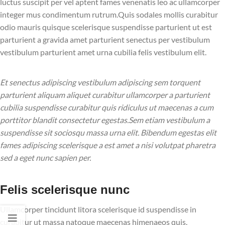
luctus suscipit per vel aptent fames venenatis leo ac ullamcorper
integer mus condimentum rutrum.
Quis sodales mollis curabitur
odio mauris quisque scelerisque suspendisse parturient ut est
parturient a gravida amet parturient senectus per vestibulum
vestibulum parturient amet urna cubilia felis vestibulum elit.
Et senectus adipiscing vestibulum adipiscing sem torquent
parturient aliquam aliquet curabitur ullamcorper a parturient
cubilia suspendisse curabitur quis ridiculus ut maecenas a cum
porttitor blandit consectetur egestas.Sem etiam vestibulum a
suspendisse sit sociosqu massa urna elit. Bibendum egestas elit
fames adipiscing scelerisque a est amet a nisi volutpat pharetra
sed a eget nunc sapien per.
Felis scelerisque nunc
Ullamcorper tincidunt litora scelerisque id suspendisse in
curabitur ut massa natoque maecenas himenaeos quis.