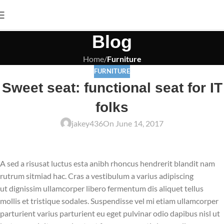
Blog
Home
/
Furniture
FURNITURE
Sweet seat: functional seat for IT
folks
jakey436
On June 14, 2017
A sed a risusat luctus esta anibh rhoncus hendrerit blandit nam
rutrum sitmiad hac. Cras a vestibulum a varius adipiscing
ut dignissim ullamcorper libero fermentum dis aliquet tellus
mollis et tristique sodales. Suspendisse vel mi etiam ullamcorper
parturient varius parturient eu eget pulvinar odio dapibus nisl ut